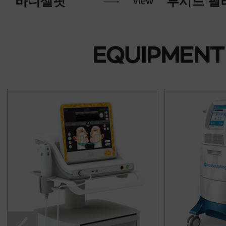
루시드 필러
에어젯 리