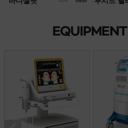
루시드 필러
에어젯 